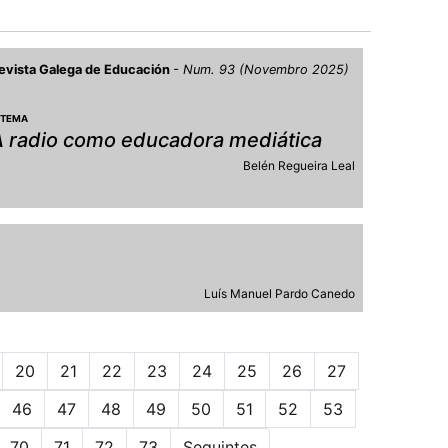
evista Galega de Educación
Num. 93 (Novembro 2025)
 TEMA
A radio como educadora mediática
Belén Regueira Leal
Luís Manuel Pardo Canedo
20
21
22
23
24
25
26
27
46
47
48
49
50
51
52
53
70
71
72
73
Seguintes