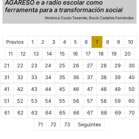
AGARESO e a radio escolar como
ferramenta para a transformación social
Verónica Couto Tasende
Rocío Cadahía Fernández
Previos
1
2
3
4
5
6
7
8
9
10
11
12
13
14
15
16
17
18
19
20
21
22
23
24
25
26
27
28
29
30
31
32
33
34
35
36
37
38
39
40
41
42
43
44
45
46
47
48
49
50
51
52
53
54
55
56
57
58
59
60
61
62
63
64
65
66
67
68
69
70
71
72
73
Seguintes