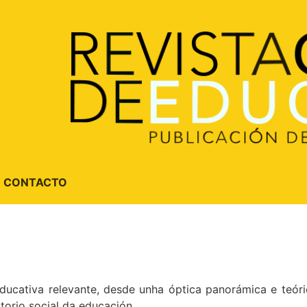
CONTACTO
cativa relevante, desde unha óptica panorámica e teóric
torio social da educación.