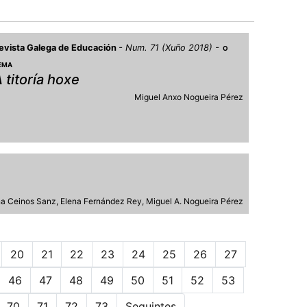
evista Galega de Educación
Num. 71 (Xuño 2018)
O
EMA
 titoría hoxe
Miguel Anxo Nogueira Pérez
ina Ceinos Sanz
Elena Fernández Rey
Miguel A. Nogueira Pérez
20
21
22
23
24
25
26
27
46
47
48
49
50
51
52
53
70
71
72
73
Seguintes