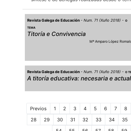
Revista Galega de Educación
Num. 71 (Xuño 2018)
O
TEMA
Titoría e Convivencia
Mª Amparo López Romal
Revista Galega de Educación
Num. 71 (Xuño 2018)
O T
A titoría educativa: necesaria e actual
Previos
1
2
3
4
5
6
7
8
28
29
30
31
32
33
34
35
54
55
56
57
58
59