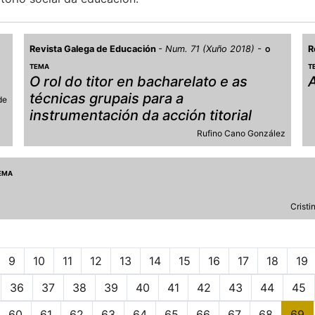
Revista Galega de Educación
Num. 71 (Xuño 2018)
R
O
TEMA
T
O rol do titor en bacharelato e as
A
técnicas grupais para a
de
instrumentación da acción titorial
Rufino Cano González
EMA
Crist
9
10
11
12
13
14
15
16
17
18
19
36
37
38
39
40
41
42
43
44
45
60
61
62
63
64
65
66
67
68
69