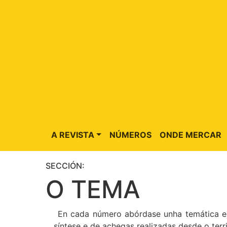
A REVISTA
NÚMEROS
ONDE MERCAR
SECCIÓN:
O TEMA
En cada número abórdase unha temática edu
síntese e de achegas realizadas desde o terri