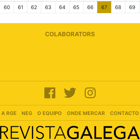
60
61
62
63
64
65
66
67
68
69
COLABORATORS
A RGE
NEG
O EQUIPO
ONDE MERCAR
CONTACTO