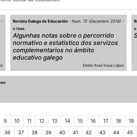
)
Revista Galega de Educación
Num. 72 (Decembro 2018)
R
O TEMA
O
Algunhas notas sobre o percorrido
normativo e estatístico dos servizos
complementarios no ámbito
educativo galego
ez
Emilio Xosé Ínsua López
EMA
9
10
11
12
13
14
15
16
17
18
19
36
37
38
39
40
41
42
43
44
45