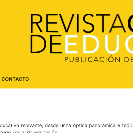
CONTACTO
cativa relevante, desde unha óptica panorámica e teóric
torio social da educación.