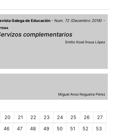
evista Galega de Educación
Num. 72 (Decembro 2018)
 TEMA
Servizos complementarios
Emilio Xosé Ínsua López
Miguel Anxo Nogueira Pérez
20
21
22
23
24
25
26
27
46
47
48
49
50
51
52
53