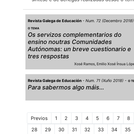
Revista Galega de Educación
Num. 72 (Decembro 2018
O TEMA
Os servizos complementarios do
ensino noutras Comunidades
Autónomas: un breve cuestionario e
tres respostas
Xosé Ramos
Emilio Xosé Ínsua Lóp
Revista Galega de Educación
Num. 71 (Xuño 2018)
O T
Para sabermos algo máis…
Previos
1
2
3
4
5
6
7
8
28
29
30
31
32
33
34
35