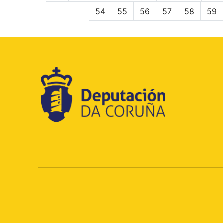
54
55
56
57
58
59