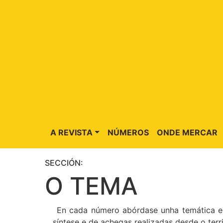
A REVISTA
NÚMEROS
ONDE MERCAR
SECCIÓN:
O TEMA
En cada número abórdase unha temática edu
síntese e de achegas realizadas desde o terri