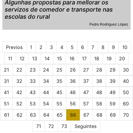
Algunhas propostas para mellorar os
servizos de comedor e transporte nas
escolas do rural
Pedro Rodríguez López
Previos
1
2
3
4
5
6
7
8
9
10
11
12
13
14
15
16
17
18
19
20
21
22
23
24
25
26
27
28
29
30
31
32
33
34
35
36
37
38
39
40
41
42
43
44
45
46
47
48
49
50
51
52
53
54
55
56
57
58
59
60
61
62
63
64
65
66
67
68
69
70
71
72
73
Seguintes