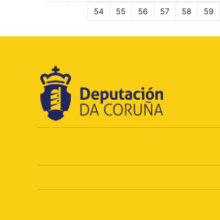
54
55
56
57
58
59