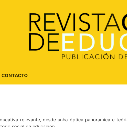
CONTACTO
cativa relevante, desde unha óptica panorámica e teóric
torio social da educación.