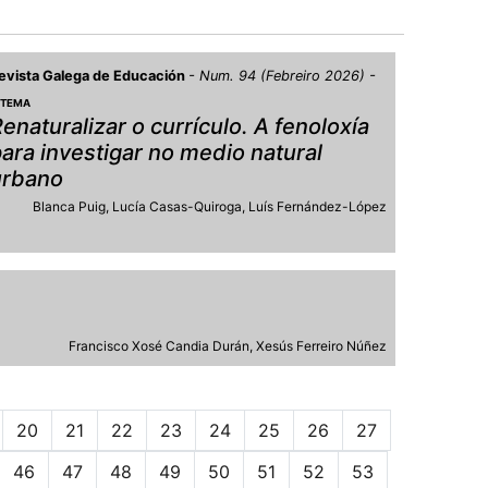
evista Galega de Educación
Num. 94 (Febreiro 2026)
 TEMA
enaturalizar o currículo. A fenoloxía
ara investigar no medio natural
urbano
Blanca Puig
Lucía Casas-Quiroga
Luís Fernández-López
Francisco Xosé Candia Durán
Xesús Ferreiro Núñez
20
21
22
23
24
25
26
27
46
47
48
49
50
51
52
53