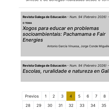
Revista Galega de Educación
Num. 94 (Febreiro 2026)
O TEMA
Xogos para educar en problemas
socioambientais: Pachamama e Fair
Energies
Antonio García Vinuesa
Jorge Conde Miguél
Revista Galega de Educación
Num. 94 (Febreiro 2026)
Escolas, ruralidade e natureza en Gal
Previos
1
2
3
4
5
6
7
8
28
29
30
31
32
33
34
35