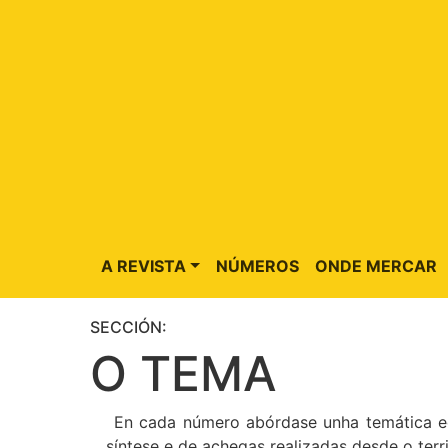
A REVISTA
NÚMEROS
ONDE MERCAR
SECCIÓN:
O TEMA
En cada número abórdase unha temática edu
síntese e de achegas realizadas desde o terri