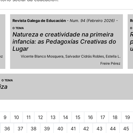
Revista Galega de Educación
Num. 94 (Febreiro 2026)
R
O TEMA
O
Natureza e creatividade na primeira
R
infancia: as Pedagoxías Creativas do
p
Lugar
ez
Vicente Blanco Mosquera
Salvador Cidrás Robles
Estella L.
Freire Pérez
O TEMA
iza
9
10
11
12
13
14
15
16
17
18
19
36
37
38
39
40
41
42
43
44
45