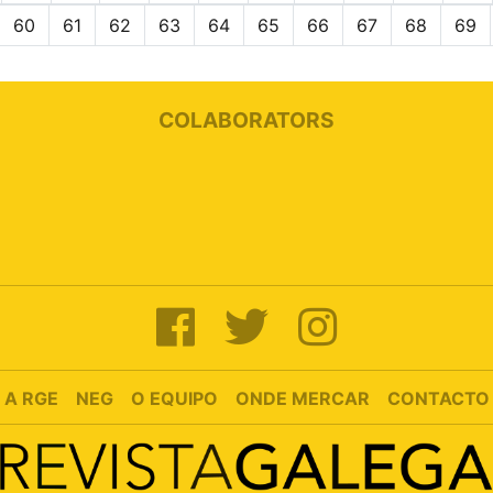
60
61
62
63
64
65
66
67
68
69
COLABORATORS
A RGE
NEG
O EQUIPO
ONDE MERCAR
CONTACTO