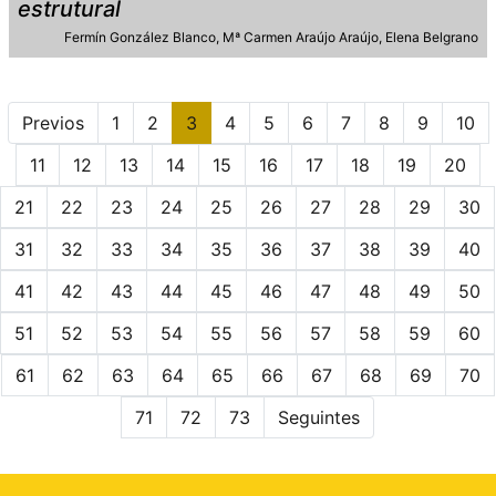
estrutural
Fermín González Blanco
Mª Carmen Araújo Araújo
Elena Belgrano
Previos
1
2
3
4
5
6
7
8
9
10
11
12
13
14
15
16
17
18
19
20
21
22
23
24
25
26
27
28
29
30
31
32
33
34
35
36
37
38
39
40
41
42
43
44
45
46
47
48
49
50
51
52
53
54
55
56
57
58
59
60
61
62
63
64
65
66
67
68
69
70
71
72
73
Seguintes