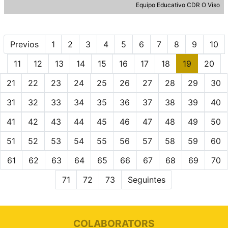
Equipo Educativo CDR O Viso
Previos
1
2
3
4
5
6
7
8
9
10
11
12
13
14
15
16
17
18
19
20
21
22
23
24
25
26
27
28
29
30
31
32
33
34
35
36
37
38
39
40
41
42
43
44
45
46
47
48
49
50
51
52
53
54
55
56
57
58
59
60
61
62
63
64
65
66
67
68
69
70
71
72
73
Seguintes
COLABORATORS