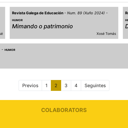
Revista Galega de Educación
Num. 89 (Xuño 2024)
R
HUMOR
H
Mimando o patrimonio
sé
Xosé Tomás
)
HUMOR
Previos
1
2
3
4
Seguintes
COLABORATORS