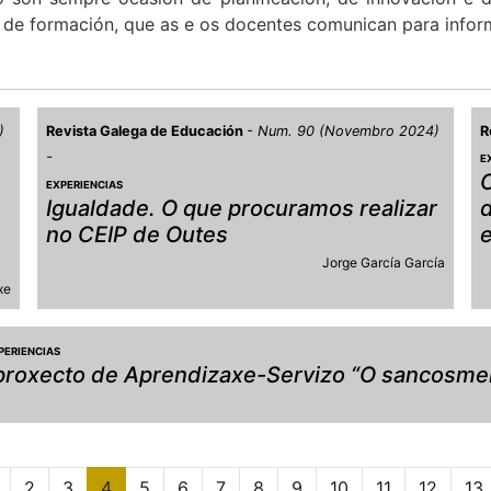
 de formación, que as e os docentes comunican para inform
)
Revista Galega de Educación
Num. 90 (Novembro 2024)
R
E
C
EXPERIENCIAS
Igualdade. O que procuramos realizar
no CEIP de Outes
e
Jorge García García
xe
PERIENCIAS
 proxecto de Aprendizaxe-Servizo “O sancosme
2
3
4
5
6
7
8
9
10
11
12
13