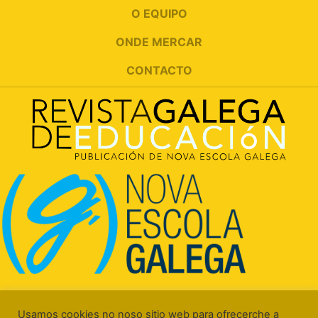
O EQUIPO
ONDE MERCAR
CONTACTO
Rúa Luís Freire, 5 Baixo
15706 Santiago de Compostela (A Coruña)
Usamos cookies no noso sitio web para ofrecerche a