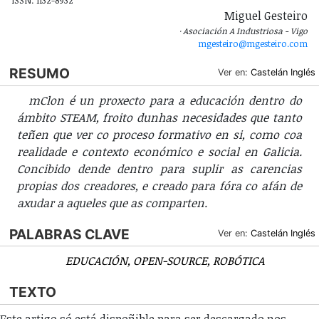
ISSN: 1132-8932
Miguel Gesteiro
Asociación A Industriosa - Vigo
mgesteiro@mgesteiro.com
RESUMO
Ver en:
Castelán
Inglés
mClon é un proxecto para a educación dentro do
ámbito STEAM, froito dunhas necesidades que tanto
teñen que ver co proceso formativo en si, como coa
realidade e contexto económico e social en Galicia.
Concibido dende dentro para suplir as carencias
propias dos creadores, e creado para fóra co afán de
axudar a aqueles que as comparten.
PALABRAS CLAVE
Ver en:
Castelán
Inglés
EDUCACIÓN
OPEN-SOURCE
ROBÓTICA
TEXTO
Este artigo só está dispoñible para ser descargado nos