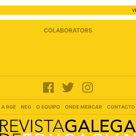
V
COLABORATORS
A RGE
NEG
O EQUIPO
ONDE MERCAR
CONTACTO