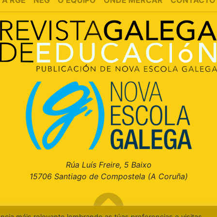
A RGE
NEG
O EQUIPO
ONDE MERCAR
CONTACTO
Rúa Luís Freire, 5 Baixo
15706 Santiago de Compostela (A Coruña)