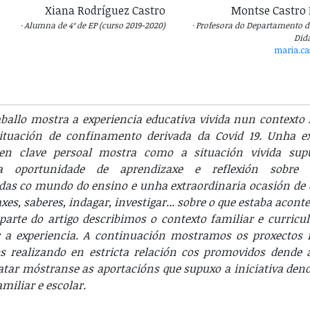
Xiana Rodríguez Castro
Montse Castro 
Alumna de 4º de EP (curso 2019-2020)
Profesora do Departamento d
Did
maria.ca
aballo mostra a experiencia educativa vivida nun contexto 
situación de confinamento derivada da Covid 19. Unha ex
en clave persoal mostra como a situación vivida su
a oportunidade de aprendizaxe e reflexión sobre 
das co mundo do ensino e unha extraordinaria ocasión de
xes, saberes, indagar, investigar... sobre o que estaba acont
parte do artigo describimos o contexto familiar e curricu
r a experiencia. A continuación mostramos os proxectos 
 realizando en estricta relación cos promovidos dende 
tar móstranse as aportacións que supuxo a iniciativa den
amiliar e escolar.