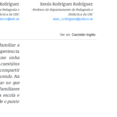
Rodríguez
Xesús Rodríguez Rodríguez
e Pedagoxía e
Profesor do Departamento de Pedagoxía e
áctica da UDC
Didáctica da USC
stror@udc.es
suso_rodriguez@yahoo.es
Ver en:
Castelán
Inglés
familiar a
periencia
puxo unha
cuestións
 compartir
ecendo. Na
lar no que
familiares
a escola e
de o punto