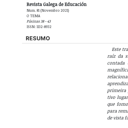
Revista Galega de Educación
Num. 81 (Novembro 2021)
O TEMA
Páxinas 38 - 43
ISSN: 1132-8932
RESUMO
Este tr
raíz da 
contada 
magnífic
relaciona
aprendiza
primeira 
tivo luga
que fomos
para rema
de vista f