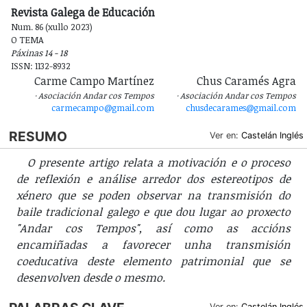
Revista Galega de Educación
Num. 86 (xullo 2023)
O TEMA
Páxinas 14 - 18
ISSN: 1132-8932
Carme Campo Martínez
Chus Caramés Agra
Asociación Andar cos Tempos
Asociación Andar cos Tempos
carmecampo@gmail.com
chusdecarames@gmail.com
RESUMO
Ver en:
Castelán
Inglés
O presente artigo relata a motivación e o proceso
de reflexión e análise arredor dos estereotipos de
xénero que se poden observar na transmisión do
baile tradicional galego e que dou lugar ao proxecto
"Andar cos Tempos", así como as accións
encamiñadas a favorecer unha transmisión
coeducativa deste elemento patrimonial que se
desenvolven desde o mesmo.
Ver en:
Castelán
Inglés