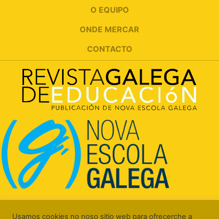
O EQUIPO
ONDE MERCAR
CONTACTO
Rúa Luís Freire, 5 Baixo
15706 Santiago de Compostela (A Coruña)
Usamos cookies no noso sitio web para ofrecerche a