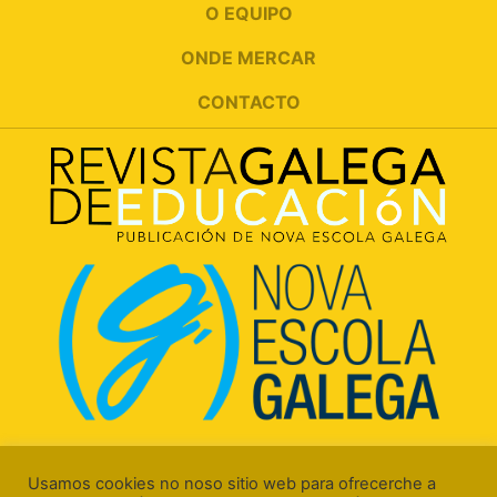
O EQUIPO
ONDE MERCAR
CONTACTO
Rúa Luís Freire, 5 Baixo
15706 Santiago de Compostela (A Coruña)
Usamos cookies no noso sitio web para ofrecerche a