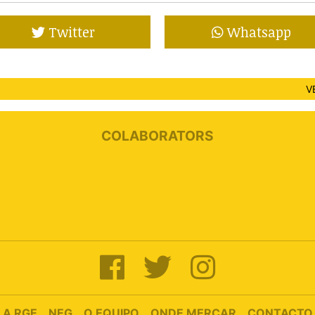
Twitter
Whatsapp
V
COLABORATORS
A RGE
NEG
O EQUIPO
ONDE MERCAR
CONTACTO