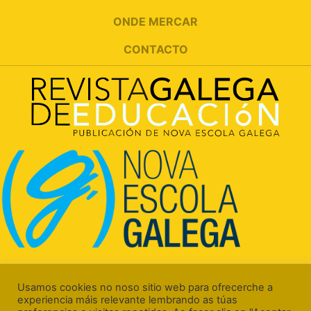
ONDE MERCAR
CONTACTO
Rúa Luís Freire, 5 Baixo
15706 Santiago de Compostela (A Coruña)
Usamos cookies no noso sitio web para ofrecerche a
experiencia máis relevante lembrando as túas