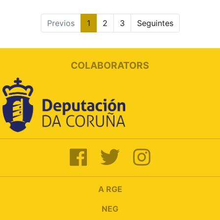
Previos
1
2
3
Seguintes
COLABORATORS
A RGE
NEG