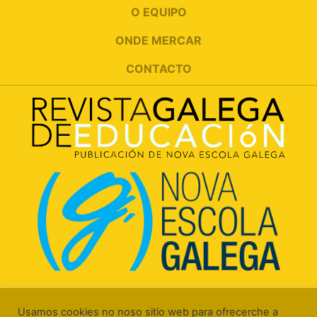
O EQUIPO
ONDE MERCAR
CONTACTO
Rúa Luís Freire, 5 Baixo
15706 Santiago de Compostela (A Coruña)
Usamos cookies no noso sitio web para ofrecerche a