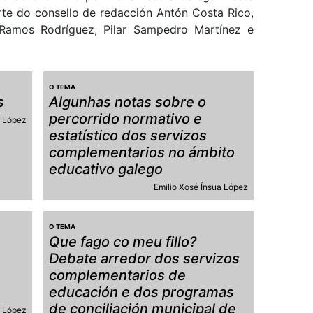
te do consello de redacción Antón Costa Rico,
é Ramos Rodríguez, Pilar Sampedro Martínez e
O TEMA
s
Algunhas notas sobre o
percorrido normativo e
a López
estatístico dos servizos
complementarios no ámbito
educativo galego
Emilio Xosé Ínsua López
O TEMA
Que fago co meu fillo?
Debate arredor dos servizos
s
complementarios de
educación e dos programas
de conciliación municipal de
z López