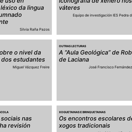
 e uso en
Iconografía de xénero no
léxico da lingua
váteres
lumnado
Equipo de investigación IES Pedra 
nte
Silvia Raña Pazos
OUTRAS LECTURAS
obre o nivel da
A “Aula Geológica” de Rob
 dos estudantes
de Laciana
Miguel Vázquez Freire
José Francisco Fernánde
SCOLA
XOGUETAINAS E BRINQUETAINAS
sociais nas
Os encontros escolares d
ha revisión
xogos tradicionais