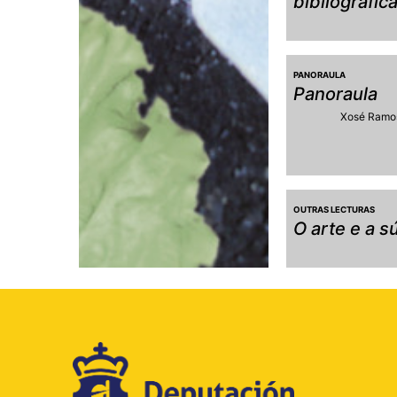
bibliográfic
PANORAULA
Panoraula
Xosé Ramo
OUTRAS LECTURAS
O arte e a s