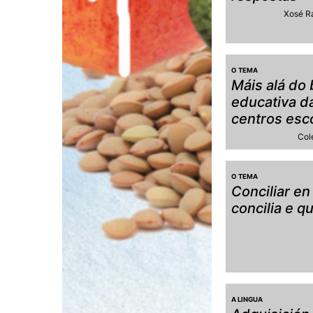
Xosé R
O TEMA
Máis alá do 
educativa d
centros esc
Col
O TEMA
Conciliar en
concilia e q
A LINGUA