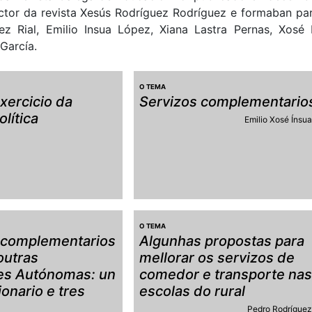
ctor da revista Xesús Rodríguez Rodríguez e formaban par
dez Rial, Emilio Insua López, Xiana Lastra Pernas, Xos
García.
O TEMA
xercicio da
Servizos complementario
olítica
Emilio Xosé Ínsu
O TEMA
 complementarios
Algunhas propostas para
outras
mellorar os servizos de
s Autónomas: un
comedor e transporte na
onario e tres
escolas do rural
Pedro Rodrígue