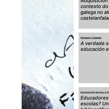
Adquisición
contexto do 
galega no a
castelanfala
PENSAR O ENSINO
A verdade s
educación e
EDUCACIÓN SOCIAL E E
Educadores 
escolas? Un