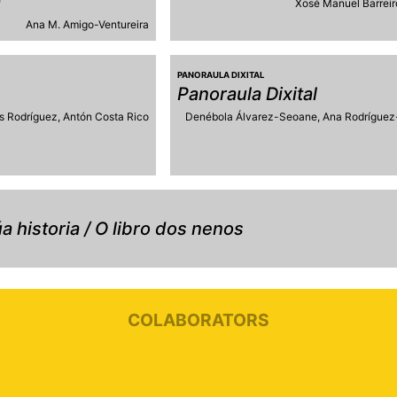
a
Xosé Manuel Barreir
Ana M. Amigo-Ventureira
PANORAULA DIXITAL
Panoraula Dixital
s Rodríguez
Antón Costa Rico
Denébola Álvarez-Seoane
Ana Rodríguez
úa historia / O libro dos nenos
COLABORATORS