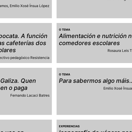
amos
Emilio Xosé Ínsua López
O TEMA
bocata. A función
Alimentación e nutrición 
as cafeterías dos
comedores escolares
olares
Rosaura Leis 
ectivo pedagóxico Resistencia
O TEMA
 Galiza. Quen
Para sabermos algo máis
uen o paga
Emilio Xosé Ínsu
Fernando Lacaci Batres
EXPERIENCIAS