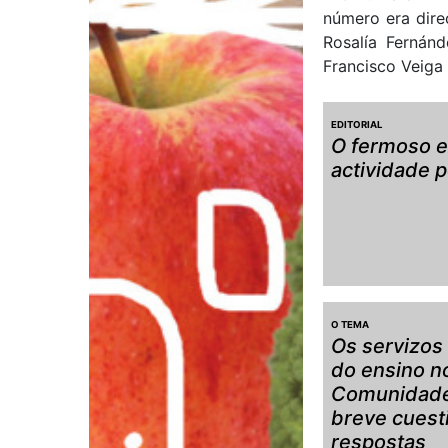
número era dire
Rosalía Fernán
Francisco Veiga 
EDITORIAL
O fermoso e
actividade p
O TEMA
Os servizos
do ensino n
Comunidade
breve cuesti
respostas