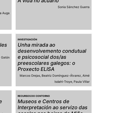
s
A vida no acuario
Sonia Sánchez Guerra
da Auga
INVESTIGACIÓN
les
Unha mirada ao
desenvolvemento condutual
e psicosocial dos/as
z Gatón
preescolares galegos: o
Proxecto ELISA
Marcos Orejas
Beatriz Domínguez-Álvarez
Aimé
Isdahl-Troye
Paula Villar
RECURSOS DO CONTORNO
e
Museos e Centros de
Interpretación ao servizo das